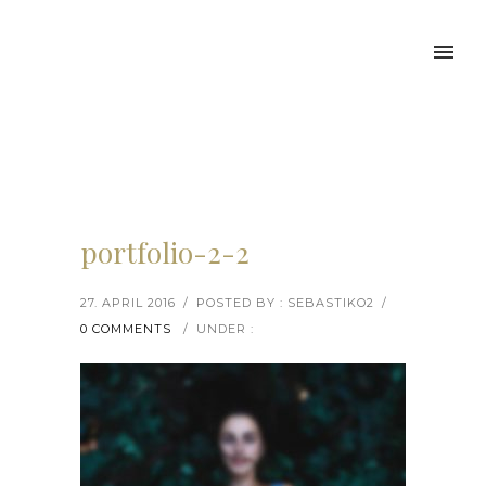
portfolio-2-2
27. APRIL 2016
/
POSTED BY : SEBASTIKO2
/
0 COMMENTS
/
UNDER :