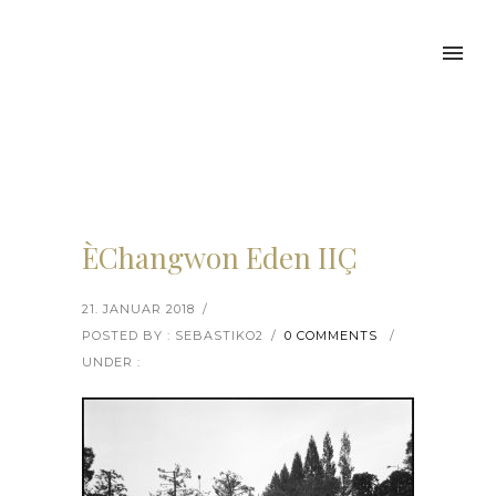
ÈChangwon Eden IIÇ
21. JANUAR 2018
/
POSTED BY : SEBASTIKO2
/
0 COMMENTS
/
UNDER :