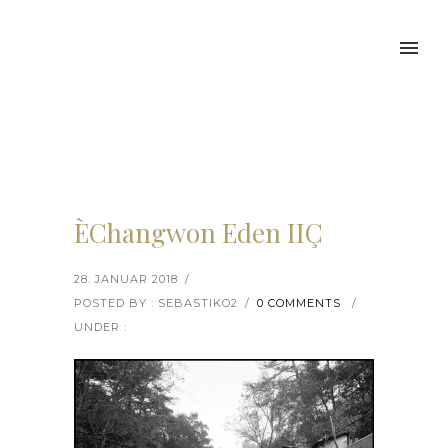
ÈChangwon Eden IIÇ
28. JANUAR 2018
/
POSTED BY : SEBASTIKO2
/
0 COMMENTS
/
UNDER :