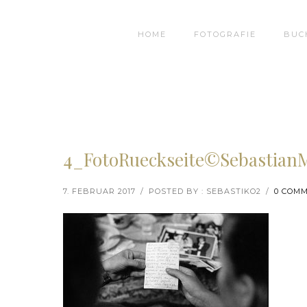
HOME
FOTOGRAFIE
BUC
4_FotoRueckseite©Sebastian
7. FEBRUAR 2017
/
POSTED BY : SEBASTIKO2
/
0 COM