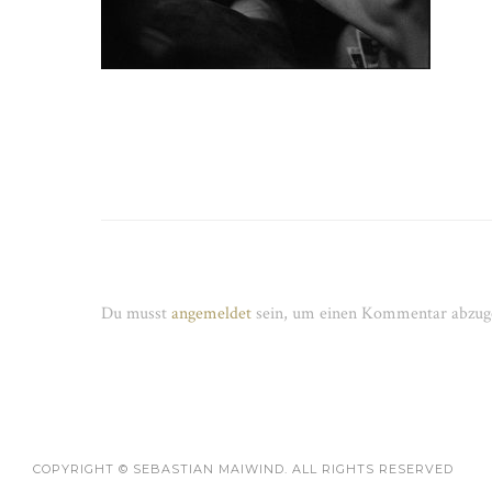
Schreibe einen Kommentar
Du musst
angemeldet
sein, um einen Kommentar abzug
COPYRIGHT © SEBASTIAN MAIWIND. ALL RIGHTS RESERVED