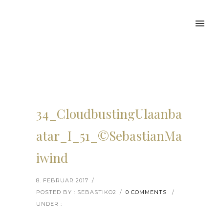
34_CloudbustingUlaanba
atar_I_51_©SebastianMa
iwind
8. FEBRUAR 2017
/
POSTED BY : SEBASTIKO2
/
0 COMMENTS
/
UNDER :