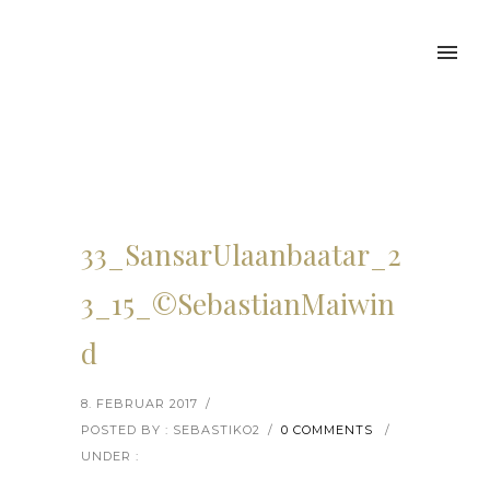
33_SansarUlaanbaatar_2
3_15_©SebastianMaiwin
d
8. FEBRUAR 2017
/
POSTED BY : SEBASTIKO2
/
0 COMMENTS
/
UNDER :