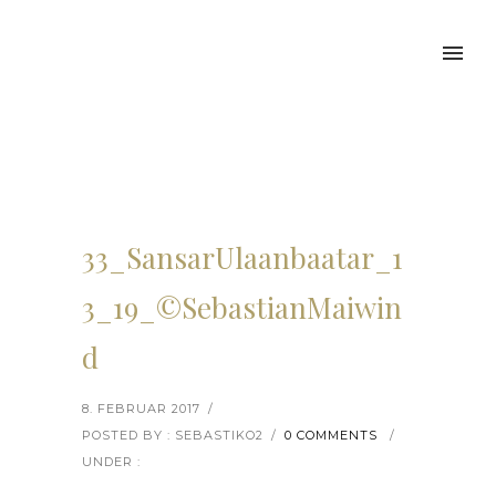
33_SansarUlaanbaatar_1
3_19_©SebastianMaiwin
d
8. FEBRUAR 2017
/
POSTED BY : SEBASTIKO2
/
0 COMMENTS
/
UNDER :