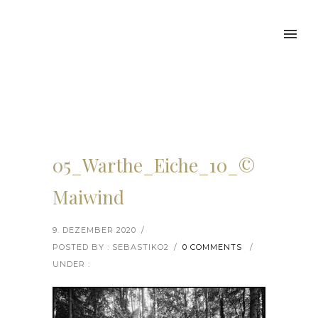
05_Warthe_Eiche_10_©
Maiwind
9. DEZEMBER 2020
/
POSTED BY : SEBASTIKO2
/
0 COMMENTS
/
UNDER :