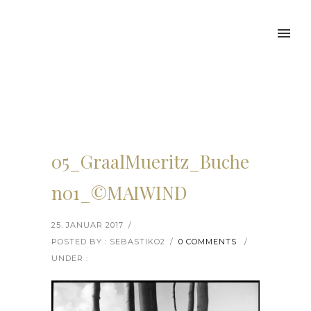
05_GraalMueritz_Buche
n01_©MAIWIND
25. JANUAR 2017
/
POSTED BY : SEBASTIKO2
/
0 COMMENTS
/
UNDER :