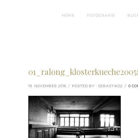
HOME
FOTOGRAFIE
BUC
01_ralong_klosterkueche200
19. NOVEMBER 2016
/
POSTED BY : SEBASTIKO2
/
0 C