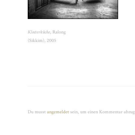
Klosterküche
, Ralong
(Sikkim), 2005
Schreibe einen Kommentar
Du musst
angemeldet
sein, um einen Kommentar abzug