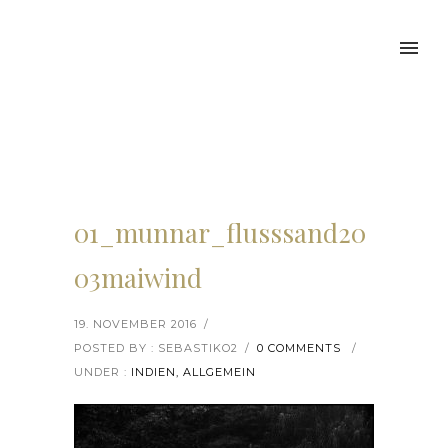
01_munnar_flusssand20
03maiwind
19. NOVEMBER 2016
/
POSTED BY : SEBASTIKO2
/
0 COMMENTS
/
UNDER :
INDIEN, ALLGEMEIN