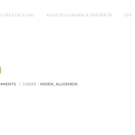
H-/GESTALTUNG
AUSSTELLUNGEN & PROJEKTE
ICH
d
OMMENTS
/
UNDER :
INDIEN, ALLGEMEIN