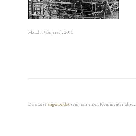
Mandvi (Gujarat), 2010
Schreibe einen Kommentar
Du musst
angemeldet
sein, um einen Kommentar abzug