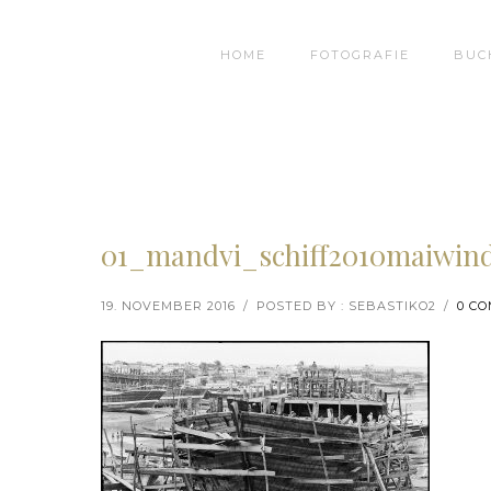
HOME
FOTOGRAFIE
BUC
01_mandvi_schiff2010maiwin
19. NOVEMBER 2016
/
POSTED BY : SEBASTIKO2
/
0 C