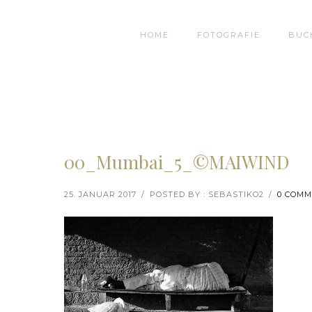
HOME
FOTOGRAFIE
BUC
00_Mumbai_5_©MAIWIND
25. JANUAR 2017
/
POSTED BY : SEBASTIKO2
/
0 COM