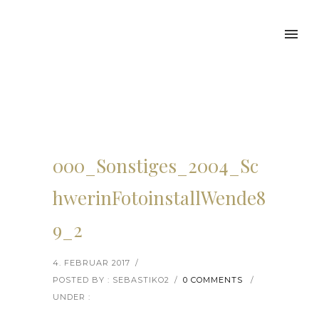
000_Sonstiges_2004_Sc
hwerinFotoinstallWende8
9_2
4. FEBRUAR 2017
/
POSTED BY : SEBASTIKO2
/
0 COMMENTS
/
UNDER :