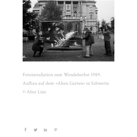
Fotoinstallation zum Wendeherbst 1989.
Aufbau auf dem »Alten Garten« in Schwerin
© Alice Linz